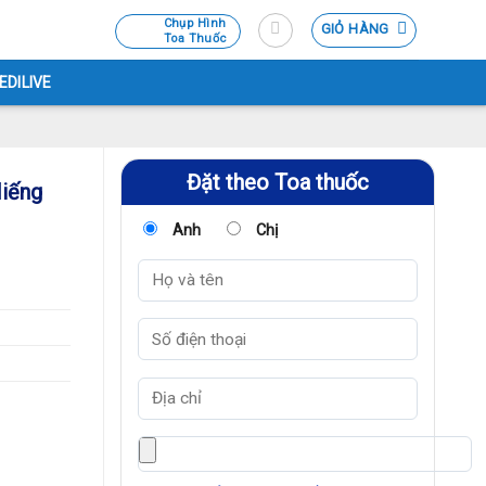
Chụp Hình
GIỎ HÀNG
Toa Thuốc
EDILIVE
Đặt theo Toa thuốc
iếng
Anh
Chị
sản phẩm
0% bông
 Đức, mềm
àn da.
u tượng