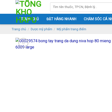
Skip
Tìm
to
kiếm:
content
TRANG CHỦ
ĐẶT HÀNG NHANH
CHĂM SÓC CÁ N
Trang chủ
/
Dược mỹ phẩm
/
Mỹ phẩm trang điểm