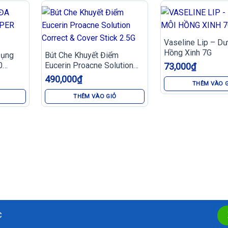
Vaseline Lip – D
Hồng Xinh 7G
Dụng
Bút Che Khuyết Điểm
0
Eucerin Proacne Solution
73,000
₫
Correct & Cover Stick 2.5G
490,000
₫
THÊM VÀO 
THÊM VÀO GIỎ
c