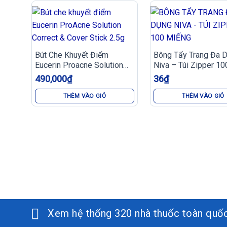
Bút Che Khuyết Điểm
Bông Tẩy Trang Đa 
Eucerin Proacne Solution
Niva – Túi Zipper 10
Correct & Cover Stick 2.5G
Miếng
490,000
₫
36
₫
THÊM VÀO GIỎ
THÊM VÀO GIỎ
Xem hệ thống 320 nhà thuốc toàn quố