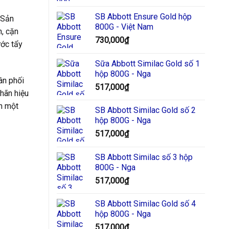
SB Abbott Ensure Gold hộp
 Sản
800G - Việt Nam
n, cặn
730,000
₫
ước tẩy
Sữa Abbott Similac Gold số 1
hộp 800G - Nga
ân phối
517,000
₫
nhãn hiệu
h một
SB Abbott Similac Gold số 2
hộp 800G - Nga
517,000
₫
SB Abbott Similac số 3 hộp
800G - Nga
517,000
₫
SB Abbott Similac Gold số 4
hộp 800G - Nga
517,000
₫