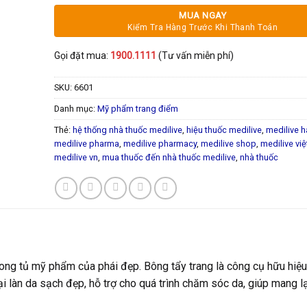
logo niva dập nổi trên bề mặt gi
MUA NGAY
hút, nhẹ nhàng lấy đi lớp trang đ
Kiểm Tra Hàng Trước Khi Thanh Toán
bẩn.
Nước sản xuất:
Viet Nam
Gọi đặt mua:
1900.1111
(Tư vấn miễn phí)
Nhà sản xuất:
Diligo Holdings
SKU:
6601
Danh mục:
Mỹ phẩm trang điểm
Thẻ:
hệ thống nhà thuốc medilive
,
hiệu thuốc medilive
,
medilive h
medilive pharma
,
medilive pharmacy
,
medilive shop
,
medilive vi
medilive vn
,
mua thuốc đến nhà thuốc medilive
,
nhà thuốc
rong tủ mỹ phẩm của phái đẹp. Bông tẩy trang là công cụ hữu hiệ
i làn da sạch đẹp, hỗ trợ cho quá trình chăm sóc da, giúp mang lạ