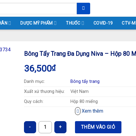
HÂN
DƯỢC MỸ PHẨM
THUỐC
COVID-19
CTV-M
Bông Tẩy Trang Đa Dụng Niva – Hộp 80 M
36,500
₫
Danh mục:
Bông tẩy trang
Xuất xứ thương hiệu:
Việt Nam
Quy cách:
Hộp 80 miếng
Xem thêm
Bông tẩy trang đa dụng Niva là 
được sản xuất từ nguyên liệu 10
thiên nhiên theo công nghệ của
Bông Tẩy Trang Đa Dụng Niva - Hộp 80 Miếng số lượng
THÊM VÀO GIỎ
mại, không xổ lông, an toàn cho l
Công dụng:
Miếng bông được thiết kế với biể