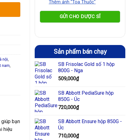
Thêm ảnh "Toa Thuốc"
úp thấm
iểm và bụi
Sản phẩm bán chạy
à nội
,
SB Frisolac Gold số 1 hộp
ệt nam
,
800G - Nga
509,000
₫
SB Abbott PediaSure hộp
850G - Úc
720,000
₫
u giúp bạn
SB Abbott Ensure hộp 850G -
Úc
i hiệu
710,000
₫