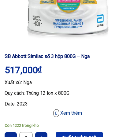
SB Abbott Similac số 3 hộp 800G – Nga
517,000
₫
Xuất xứ: Nga
Quy cách: Thùng 12 lon x 800G
Date: 2023
Xem thêm
Hệ Thống Nhà Thuốc Medilive phân phối sỉ & lẻ các dòng
sữa chất lượng cao từ các thương hiệu nổi tiếng trên thế giới
Còn 1222 trong kho
& Việt Nam.
SB Abbott Similac số 3 hộp 800G - Nga số lượng