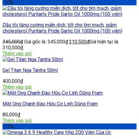
-10%
Dầu tỏi tăng cường miễn dịch, tốt cho tim mạch, giảm
cholesterol Puritan’s Pride Garlic Oil 1000mg (100 viên)
345,000
₫
Giá gốc là: 345,000₫.
310,500
₫
Giá hiện tại là:
310,500₫.
Thêm vào giỏ
Gel Titan Nga Tantra 50ml
400,000
₫
Thêm vào giỏ
Mật Ong Chanh Đào Hữu Cơ Linh Dũng Fram
80,000
₫
Thêm vào giỏ
-11%