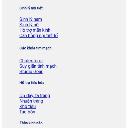
Sinh lý nội tiết
Sinh lý nam
Sinh lý nữ
Hỗ trợ mãn kinh
Cân bằng nội tiết tố
Sức khỏe tim mạch
Cholesterol
Suy giãn tĩnh mạch
Studio Gear
Hỗ trợ tiêu hóa
Dạ dày, tá tràng
Nhuận tràng
Khó tiêu
Táo bón
Thần kinh não