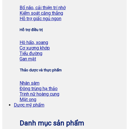
Bổ não, cải thiện trí nhớ
Kiểm soát căng thẳng
Hỗ trợ giấc ngủ ngon
Hỗ trợ điều trị
Hô hấp, xoang
Cơ xương khớp
Tiểu đường
Gan mật
Thảo dược và thực phẩm
Nhân sâm
Đông trùng hạ thảo
Trinh nữ hoàng cung
Mật ong
Dược mỹ phẩm
Danh mục sản phẩm