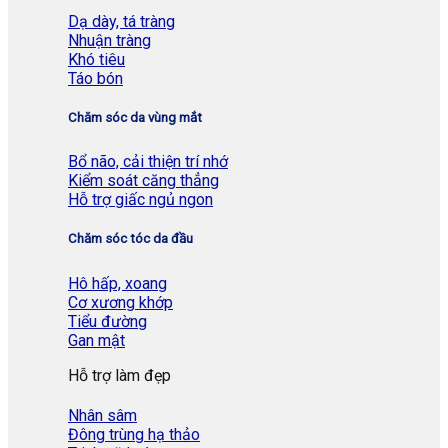
Dạ dày, tá tràng
Nhuận tràng
Khó tiêu
Táo bón
Chăm sóc da vùng mắt
Bổ não, cải thiện trí nhớ
Kiểm soát căng thẳng
Hỗ trợ giấc ngủ ngon
Chăm sóc tóc da đầu
Hô hấp, xoang
Cơ xương khớp
Tiểu đường
Gan mật
Hỗ trợ làm đẹp
Nhân sâm
Đông trùng hạ thảo