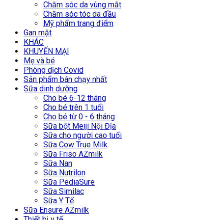
Chăm sóc da vùng mắt
Chăm sóc tóc da đầu
Mỹ phẩm trang điểm
Gan mật
KHÁC
KHUYẾN MẠI
Mẹ và bé
Phòng dịch Covid
Sản phẩm bán chạy nhất
Sữa dinh dưỡng
Cho bé 6-12 tháng
Cho bé trên 1 tuổi
Cho bé từ 0 - 6 tháng
Sữa bột Meiji Nội Địa
Sữa cho người cao tuổi
Sữa Cow True Milk
Sữa Friso AZmilk
Sữa Nan
Sữa Nutrilon
Sữa PediaSure
Sữa Similac
Sữa Y Tế
Sữa Ensure AZmilk
Thiết bị y tế