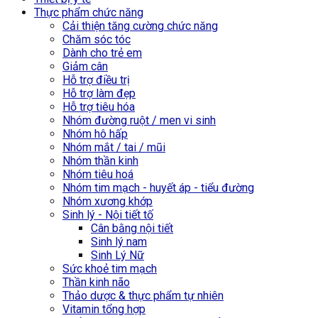
Thực phẩm chức năng
Cải thiện tăng cường chức năng
Chăm sóc tóc
Dành cho trẻ em
Giảm cân
Hỗ trợ điều trị
Hỗ trợ làm đẹp
Hỗ trợ tiêu hóa
Nhóm đường ruột / men vi sinh
Nhóm hô hấp
Nhóm mắt / tai / mũi
Nhóm thần kinh
Nhóm tiêu hoá
Nhóm tim mạch - huyết áp - tiểu đường
Nhóm xương khớp
Sinh lý - Nội tiết tố
Cân bằng nội tiết
Sinh lý nam
Sinh Lý Nữ
Sức khoẻ tim mạch
Thần kinh não
Thảo dược & thực phẩm tự nhiên
Vitamin tổng hợp