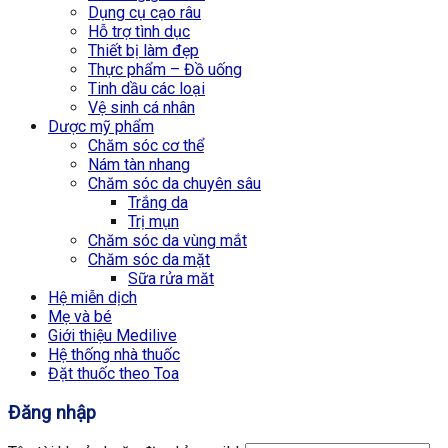
Dụng cụ cạo râu
Hỗ trợ tình dục
Thiết bị làm đẹp
Thực phẩm – Đồ uống
Tinh dầu các loại
Vệ sinh cá nhân
Dược mỹ phẩm
Chăm sóc cơ thể
Nám tàn nhang
Chăm sóc da chuyên sâu
Trắng da
Trị mụn
Chăm sóc da vùng mắt
Chăm sóc da mặt
Sữa rửa măt
Hệ miễn dịch
Mẹ và bé
Giới thiệu Medilive
Hệ thống nhà thuốc
Đặt thuốc theo Toa
Đăng nhập