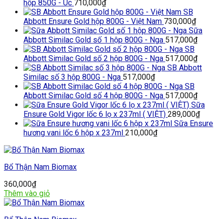
hộp 850G - Úc
710,000
₫
SB
Abbott Ensure Gold hộp 800G - Việt Nam
730,000
₫
Sữa
Abbott Similac Gold số 1 hộp 800G - Nga
517,000
₫
SB
Abbott Similac Gold số 2 hộp 800G - Nga
517,000
₫
SB Abbott
Similac số 3 hộp 800G - Nga
517,000
₫
SB
Abbott Similac Gold số 4 hộp 800G - Nga
517,000
₫
Sữa
Ensure Gold Vigor lốc 6 lọ x 237ml ( VIỆT)
289,000
₫
Sữa Ensure
hương vani lốc 6 hộp x 237ml
210,000
₫
Bổ Thận Nam Biomax
360,000
₫
Thêm vào giỏ