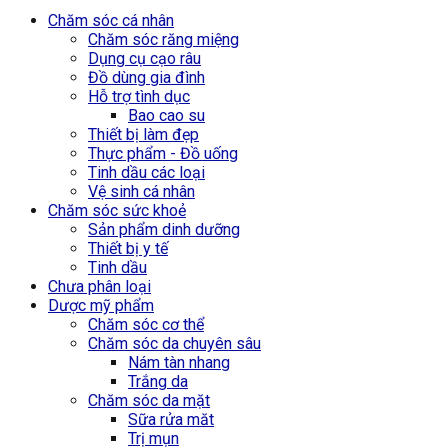
Chăm sóc cá nhân
Chăm sóc răng miệng
Dụng cụ cạo râu
Đồ dùng gia đình
Hỗ trợ tình dục
Bao cao su
Thiết bị làm đẹp
Thực phẩm - Đồ uống
Tinh dầu các loại
Vệ sinh cá nhân
Chăm sóc sức khoẻ
Sản phẩm dinh dưỡng
Thiết bị y tế
Tinh dầu
Chưa phân loại
Dược mỹ phẩm
Chăm sóc cơ thể
Chăm sóc da chuyên sâu
Nám tàn nhang
Trắng da
Chăm sóc da mặt
Sữa rửa măt
Trị mụn