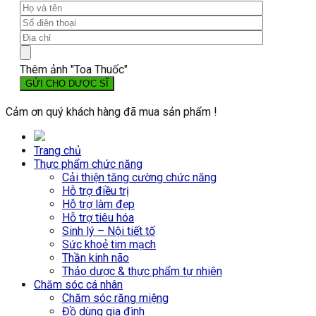
Thêm ảnh "Toa Thuốc"
Cảm ơn quý khách hàng đã mua sản phẩm !
Trang chủ
Thực phẩm chức năng
Cải thiện tăng cường chức năng
Hỗ trợ điều trị
Hỗ trợ làm đẹp
Hỗ trợ tiêu hóa
Sinh lý – Nội tiết tố
Sức khoẻ tim mạch
Thần kinh não
Thảo dược & thực phẩm tự nhiên
Chăm sóc cá nhân
Chăm sóc răng miệng
Đồ dùng gia đình