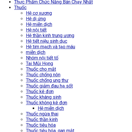
Thực Phẩm Chức Năng Bán Chạy Nhất
Thuốc
Hệ cơ xương
Hệ dị ứng
Hệ miễn dịch
Hệ nội tiết
Hệ thần kinh trung ương
Hệ tiết niệu sinh dục
Hệ tim mạch và tạo máu
miễn dịch
Nhóm nội tiết tố
Tai Mũi Họng
Thuốc cho mắt
Thuốc chống nôn
Thuốc chống ung thư
Thuốc giảm đau hạ sốt
Thuốc kê đơn
Thuốc kháng sinh
Thuốc không kê đơn
Hệ miễn dịch
Thuốc ngừa thai
Thuốc thần kinh
Thuốc tiêu hóa
Thuốc tiêu hóa, gan mật