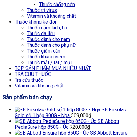
Thuốc chống nôn
Thuốc trị virus
Vitamin và khoáng chất
Thuốc không kê đơn
Thuốc cảm lanh, ho
Thuốc da liễu
Thuốc dành cho nam
Thuốc dành cho phụ nữ
Thuốc giảm cân
Thuốc kháng viêm
Thuốc mắt / tai / mũi
TOP SẢN PHẨM MUA NHIỀU NHẤT
TRA CỨU THUỐC
Tra cứu thuốc
Vitamin và khoáng chất
Sản phẩm bán chạy
SB Frisolac
Gold số 1 hộp 800G - Nga
509,000
₫
SB Abbott
PediaSure hộp 850G - Úc
720,000
₫
SB Abbott Ensure