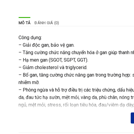
MÔ TẢ
ĐÁNH GIÁ (0)
Công dụng:
– Giải độc gan, bảo vệ gan.
– Tăng cường chức năng chuyển hóa ở gan giúp thanh nhiệ
– Hạ men gan (SGOT, SGPT, GGT).
– Giảm cholesterol và triglycerid.
– Bổ gan, tăng cường chức năng gan trong trường hợp: s
nhiễm mỡ.
– Phòng ngừa và hỗ trợ điều trị các triệu chứng, dấu hi
da, đau tức hạ sườn, mệt mỏi, vàng da, phù chân, nóng 
ngủ, mệt mỏi, stress, rối loạn tiêu hóa, đau/viêm dạ d
– Hạn chế tổn thương gan do dùng bia, rượu, thuốc lá, c
– Hạn chế tổn thương gan do sử dụng các loại thuốc chu
Thành phần chính: