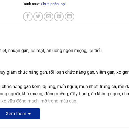
Danh mục:
Chưa phân loại
t, nhuận gan, lợi mật, ăn uống ngon miệng, lợi tiểu.
uy giảm chức năng gan, rối loạn chức năng gan, viêm gan, xơ gan
ệu chức năng gan kém: dị ứng, mẩn ngứa, mụn nhọt, trứng cá, mề đ
trong người, khô miệng, đắng miệng, đầy bụng, ăn không ngon, chá
ày, xơ vữa động mạch, mỡ trong máu cao.
à phê…
Xem thêm
yển hóa qua gan: thuốc kháng sinh, thuốc ung thư…