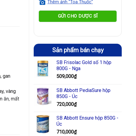
Thêm ảnh "Toa Thuốc"
Sản phẩm bán chạy
SB Frisolac Gold số 1 hộp
800G - Nga
, gan
509,000
₫
SB Abbott PediaSure hộp
ay, vàng
850G - Úc
n ăn, mất
720,000
₫
SB Abbott Ensure hộp 850G -
Úc
710,000
₫