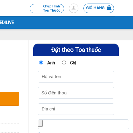
Chụp Hình
GIỎ HÀNG
Toa Thuốc
EDILIVE
Đặt theo Toa thuốc
Anh
Chị