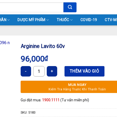
HÂN
DƯỢC MỸ PHẨM
THUỐC
COVID-19
CTV-M
Arginine Lavito 60v
96,000
₫
Arginine Lavito 60v số lượng
THÊM VÀO GIỎ
MUA NGAY
Kiểm Tra Hàng Trước Khi Thanh Toán
Gọi đặt mua:
1900.1111
(Tư vấn miễn phí)
SKU:
5183