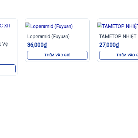
Loperamid (Fuyuan)
TAMETOP NHIỆT
t Vệ
36,000
₫
27,000
₫
THÊM VÀO GIỎ
THÊM VÀO 
hức năng gan, actisô, giảo cổ lam, cà gai leo.