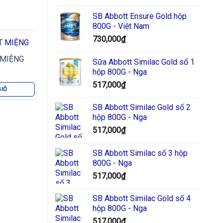
SB Abbott Ensure Gold hộp
800G - Việt Nam
730,000
₫
 MIỆNG
Sữa Abbott Similac Gold số 1
hộp 800G - Nga
517,000
₫
GIỎ
SB Abbott Similac Gold số 2
hộp 800G - Nga
517,000
₫
SÚC MIỆNG TRẺ EM
GEL RỬA MẶT
SB Abbott Similac số 3 hộp
CHICKI NEW
XANH
800G - Nga
19,000
₫
49,000
₫
517,000
₫
THÊM VÀO GIỎ
THÊM VÀ
SB Abbott Similac Gold số 4
hộp 800G - Nga
517,000
₫