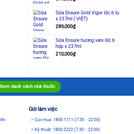
Sữa Ensure Gold Vigor lốc 6 lọ
x 237ml ( VIỆT)
289,000
₫
Sữa Ensure hương vani lốc 6
hộp x 237ml
210,000
₫
Xem danh sách nhà thuốc
 kín nắp
Giờ làm việc
g vi chất
yến
Gọi mua: 1800.1111 (7:30 - 22:00)
, phòng
Kỹ thuật: 1800.2222 (7:30 - 22:00)