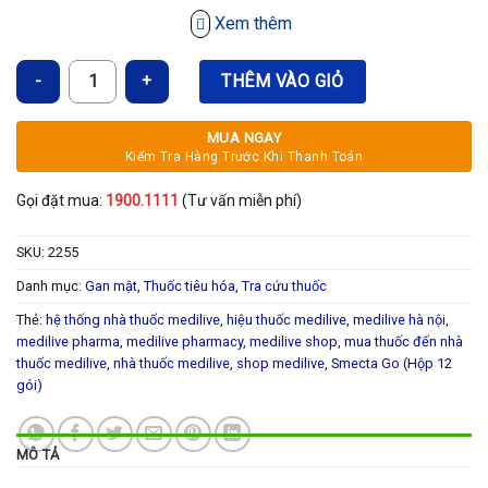
Xem thêm
Smecta Go (Hộp 12 gói) số lượng
THÊM VÀO GIỎ
MUA NGAY
Kiểm Tra Hàng Trước Khi Thanh Toán
Gọi đặt mua:
1900.1111
(Tư vấn miễn phí)
SKU:
2255
Danh mục:
Gan mật
,
Thuốc tiêu hóa
,
Tra cứu thuốc
Thẻ:
hệ thống nhà thuốc medilive
,
hiệu thuốc medilive
,
medilive hà nội
,
medilive pharma
,
medilive pharmacy
,
medilive shop
,
mua thuốc đến nhà
thuốc medilive
,
nhà thuốc medilive
,
shop medilive
,
Smecta Go (Hộp 12
gói)
MÔ TẢ