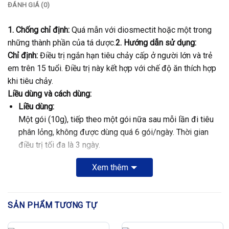
ĐÁNH GIÁ (0)
1. Chống chỉ định:
Quá mẫn với diosmectit hoặc một trong
những thành phần của tá dược.
2. Hướng dẫn sử dụng:
Chỉ định:
Điều trị ngắn hạn tiêu chảy cấp ở người lớn và trẻ
em trên 15 tuổi. Điều trị này kết hợp với chế độ ăn thích hợp
khi tiêu chảy.
Liều dùng và cách dùng:
Liều dùng:
Một gói (10g), tiếp theo một gói nữa sau mỗi lần đi tiêu
phân lỏng, không được dùng quá 6 gói/ngày. Thời gian
điều trị tối đa là 3 ngày.
Cách dùng:
Xem thêm
Dùng đường uống.
Bóp đều gói thuốc để được hỗn dịch bên trong đồng nhất
trước khi sử dụng.
SẢN PHẨM TƯƠNG TỰ
Lượng thuốc trong gói có thể được uống ngay không cần
pha hoặc có thể pha với một ít nước trước khi uống.