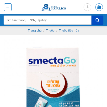
Skip
to
content
Tìm
kiếm:
Trang chủ
/
Thuốc
/
Thuốc tiêu hóa