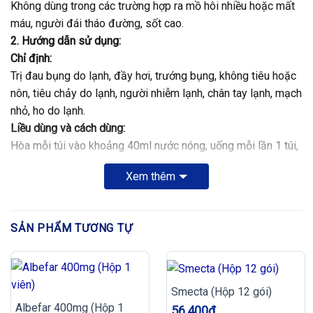
Không dùng trong các trường hợp ra mồ hôi nhiều hoặc mất
máu, người đái tháo đường, sốt cao.
2. Hướng dẫn sử dụng:
Chỉ định:
Trị đau bụng do lạnh, đầy hơi, trướng bụng, không tiêu hoặc
nôn, tiêu chảy do lạnh, người nhiễm lạnh, chân tay lạnh, mạch
nhỏ, ho do lạnh.
Liều dùng và cách dùng:
Hòa mỗi túi vào khoảng 40ml nước nóng, uống mỗi lần 1 túi,
ngày 2-3 lần.
Xem thêm
Thận trọng:
Khi sử dụng cho phụ nữ có thai và phụ nữ đang cho con bú.
Bảo quản:
SẢN PHẨM TƯƠNG TỰ
Bảo quản ở nhiệt độ không quá 30 độ C.
3. Thông tin thuốc:
Thành phần:
Gừng tươi 1.6g, tá dược vừa đủ 3g.
Smecta (Hộp 12 gói)
Quy cách đóng gói:
Hộp 10 túi x 3g
Albefar 400mg (Hộp 1
56,400
₫