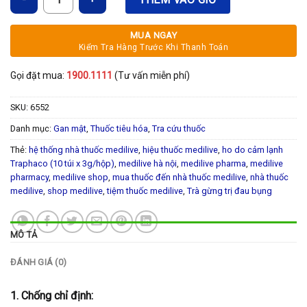
MUA NGAY
Kiểm Tra Hàng Trước Khi Thanh Toán
Gọi đặt mua:
1900.1111
(Tư vấn miễn phí)
SKU:
6552
Danh mục:
Gan mật
,
Thuốc tiêu hóa
,
Tra cứu thuốc
Thẻ:
hệ thống nhà thuốc medilive
,
hiệu thuốc medilive
,
ho do cảm lạnh
Traphaco (10 túi x 3g/hộp)
,
medilive hà nội
,
medilive pharma
,
medilive
pharmacy
,
medilive shop
,
mua thuốc đến nhà thuốc medilive
,
nhà thuốc
medilive
,
shop medilive
,
tiệm thuốc medilive
,
Trà gừng trị đau bụng
MÔ TẢ
ĐÁNH GIÁ (0)
1. Chống chỉ định: