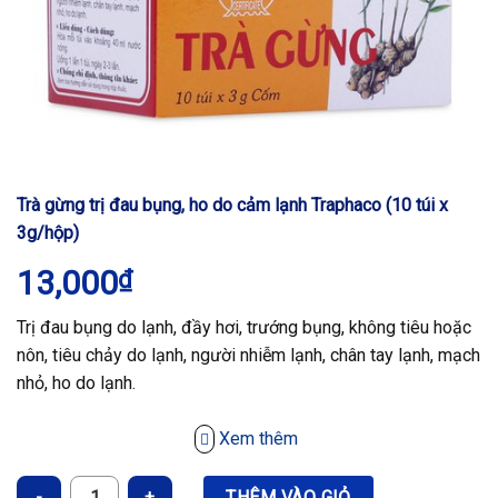
Trà gừng trị đau bụng, ho do cảm lạnh Traphaco (10 túi x
3g/hộp)
13,000
₫
Trị đau bụng do lạnh, đầy hơi, trướng bụng, không tiêu hoặc
nôn, tiêu chảy do lạnh, người nhiễm lạnh, chân tay lạnh, mạch
nhỏ, ho do lạnh.
Xem thêm
Trà gừng trị đau bụng, ho do cảm lạnh Traphaco (10 túi x 3g/hộp) 
THÊM VÀO GIỎ