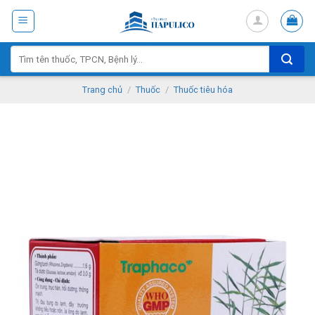
Skip
to
content
Tìm
kiếm:
Trang chủ
/
Thuốc
/
Thuốc tiêu hóa