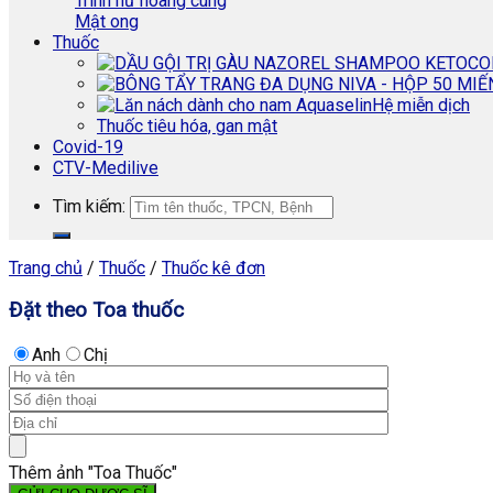
Trinh nữ hoàng cung
Mật ong
Thuốc
Hệ miễn dịch
Thuốc tiêu hóa, gan mật
Covid-19
CTV-Medilive
Tìm kiếm:
Trang chủ
/
Thuốc
/
Thuốc kê đơn
Đặt theo Toa thuốc
Anh
Chị
Thêm ảnh "Toa Thuốc"