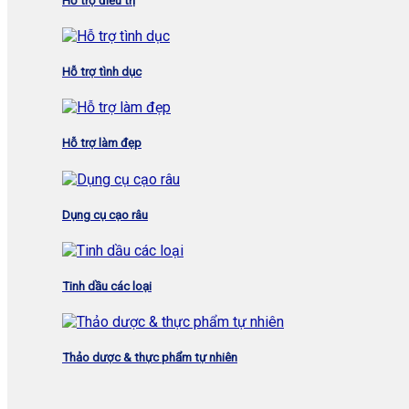
Hỗ trợ điều trị
Hỗ trợ tình dục
Hỗ trợ làm đẹp
Dụng cụ cạo râu
Tinh dầu các loại
Thảo dược & thực phẩm tự nhiên