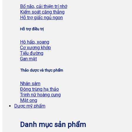
Bổ não, cải thiện trí nhớ
Kiểm soát căng thẳng
Hỗ trợ giấc ngủ ngon
Hỗ trợ điều trị
Hô hấp, xoang
Cơ xương khớp
Tiểu đường
Gan mật
Thảo dược và thực phẩm
Nhân sâm
Đông trùng hạ thảo
Trinh nữ hoàng cung
Mật ong
Dược mỹ phẩm
Danh mục sản phẩm