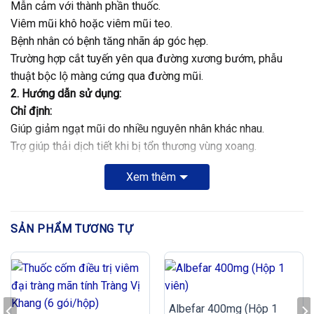
Mẫn cảm với thành phần thuốc.
Viêm mũi khô hoặc viêm mũi teo.
Bệnh nhân có bệnh tăng nhãn áp góc hẹp.
Trường hợp cắt tuyến yên qua đường xương bướm, phẫu
thuật bộc lộ màng cứng qua đường mũi.
2. Hướng dẫn sử dụng:
Chỉ định:
Giúp giảm ngạt mũi do nhiều nguyên nhân khác nhau.
Trợ giúp thải dịch tiết khi bị tổn thương vùng xoang.
Hỗ trợ điều trị sung huyết niêm mạc mũi, họng trong viêm tai
Xem thêm
giữa.
Dùng trong nội soi mũi.
Liều dùng và cách dùng:
SẢN PHẨM TƯƠNG TỰ
Thuốc nhỏ mũi 0.1% cho người lớn & trẻ > 6 tuổi: 2-3 giọt
mỗi bên mũi, 3-4 lần/ngày.
Thận trọng:
Bệnh nhân tăng HA, bệnh tim mạch, cường giáp.
Không dùng liên tục trên 1 tuần.
Albefar 400mg (Hộp 1