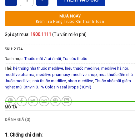
MUA NGAY
Kiểm Tra Hàng Trước Khi Thanh Toán
Gọi đặt mua:
1900.1111
(Tư vấn miễn phí)
SKU:
2174
Danh mục:
Thuốc mắt / tai / mũi
,
Tra cứu thuốc
Thẻ:
hệ thống nhà thuốc medilive
,
hiệu thuốc medilive
,
medilive hà nội
,
medilive pharma
,
medilive pharmacy
,
medilive shop
,
mua thuốc đến nhà
thuốc medilive
,
nhà thuốc medilive
,
shop medilive
,
Thuốc nhỏ mũi giảm
nghẹt mũi Otrivin 0.1% Colds Nasal Drops (10ml)
MÔ TẢ
ĐÁNH GIÁ (0)
1. Chống chỉ định: