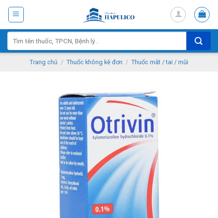
Skip
to
content
Tìm
kiếm:
Trang chủ
/
Thuốc không kê đơn
/
Thuốc mắt / tai / mũi