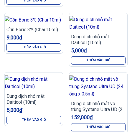
THÊM VÀO GIỎ
Cồn Boric 3% (Chai 10ml)
Dung dịch nhỏ mắt
9,000
₫
Daiticol (10ml)
THÊM VÀO GIỎ
5,000
₫
THÊM VÀO GIỎ
Dung dịch nhỏ mắt
Daiticol (10ml)
Dung dịch nhỏ mắt vô
trùng Systane Ultra UD (24
5,000
₫
ống x 0.5ml)
152,000
₫
THÊM VÀO GIỎ
THÊM VÀO GIỎ