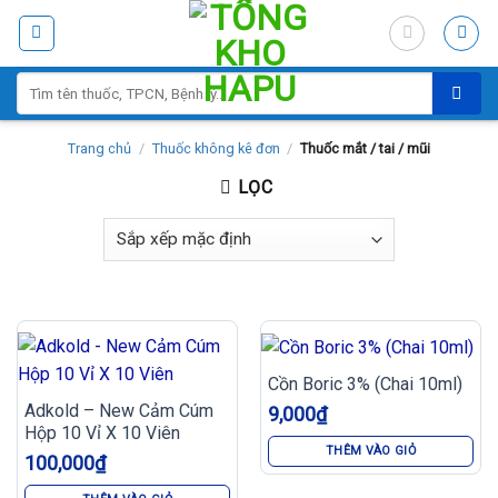
Skip
to
content
Tìm
kiếm:
Trang chủ
/
Thuốc không kê đơn
/
Thuốc mắt / tai / mũi
LỌC
Cồn Boric 3% (Chai 10ml)
Adkold – New Cảm Cúm
9,000
₫
Hộp 10 Vỉ X 10 Viên
THÊM VÀO GIỎ
100,000
₫