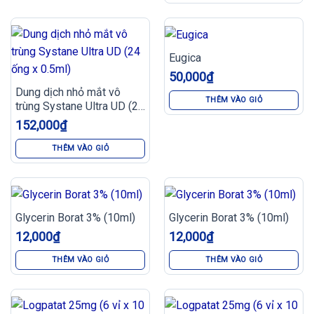
Eugica
50,000
₫
Dung dịch nhỏ mắt vô
THÊM VÀO GIỎ
trùng Systane Ultra UD (24
ống x 0.5ml)
152,000
₫
THÊM VÀO GIỎ
Glycerin Borat 3% (10ml)
Glycerin Borat 3% (10ml)
12,000
₫
12,000
₫
THÊM VÀO GIỎ
THÊM VÀO GIỎ