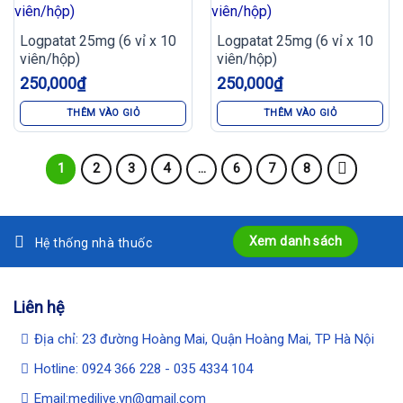
Logpatat 25mg (6 vỉ x 10
Logpatat 25mg (6 vỉ x 10
viên/hộp)
viên/hộp)
250,000
₫
250,000
₫
THÊM VÀO GIỎ
THÊM VÀO GIỎ
1
2
3
4
…
6
7
8
Xem danh sách
Hệ thống nhà thuốc
Liên hệ
Địa chỉ: 23 đường Hoàng Mai, Quận Hoàng Mai, TP Hà Nội
Hotline: 0924 366 228 - 035 4334 104
Email:medilive.vn@gmail.com