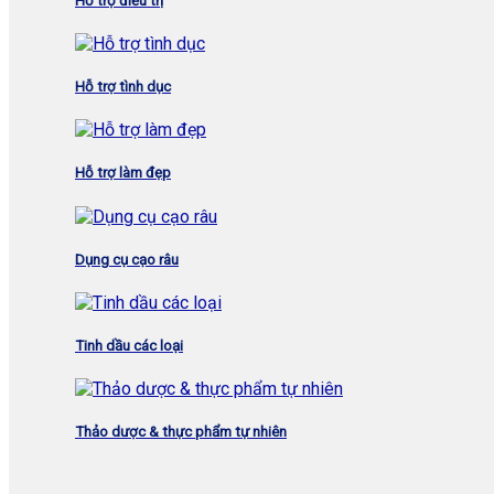
Hỗ trợ điều trị
Hỗ trợ tình dục
Hỗ trợ làm đẹp
Dụng cụ cạo râu
Tinh dầu các loại
Thảo dược & thực phẩm tự nhiên