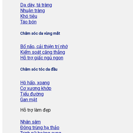
Dạ dày, tá tràng
Nhuận tràng
Khó tiêu
Táo bón
Chăm sóc da vùng mắt
Bổ não, cải thiện trí nhớ
Kiểm soát căng thẳng
Hỗ trợ giấc ngủ ngon
Chăm sóc tóc da đầu
Hô hấp, xoang
Cơ xương khớp
Tiểu đường
Gan mật
Hỗ trợ làm đẹp
Nhân sâm
Đông trùng hạ thảo