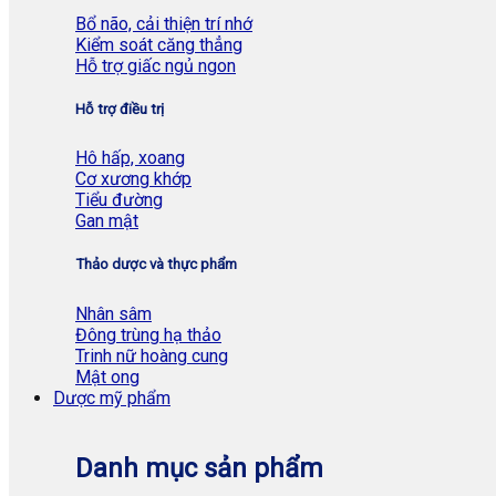
Bổ não, cải thiện trí nhớ
Kiểm soát căng thẳng
Hỗ trợ giấc ngủ ngon
Hỗ trợ điều trị
Hô hấp, xoang
Cơ xương khớp
Tiểu đường
Gan mật
Thảo dược và thực phẩm
Nhân sâm
Đông trùng hạ thảo
Trinh nữ hoàng cung
Mật ong
Dược mỹ phẩm
Danh mục sản phẩm