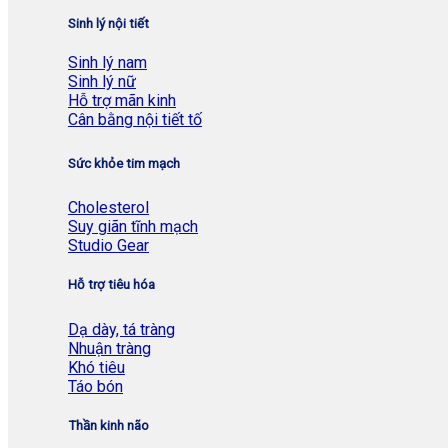
Sinh lý nội tiết
Sinh lý nam
Sinh lý nữ
Hỗ trợ mãn kinh
Cân bằng nội tiết tố
Sức khỏe tim mạch
Cholesterol
Suy giãn tĩnh mạch
Studio Gear
Hỗ trợ tiêu hóa
Dạ dày, tá tràng
Nhuận tràng
Khó tiêu
Táo bón
Thần kinh não