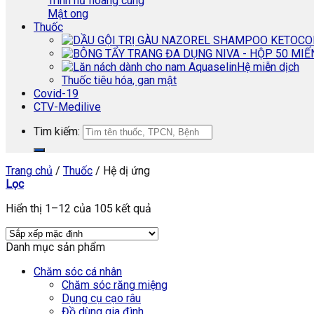
Trinh nữ hoàng cung
Mật ong
Thuốc
Hệ miễn dịch
Thuốc tiêu hóa, gan mật
Covid-19
CTV-Medilive
Tìm kiếm:
Trang chủ
/
Thuốc
/
Hệ dị ứng
Lọc
Hiển thị 1–12 của 105 kết quả
Danh mục sản phẩm
Chăm sóc cá nhân
Chăm sóc răng miệng
Dụng cụ cạo râu
Đồ dùng gia đình