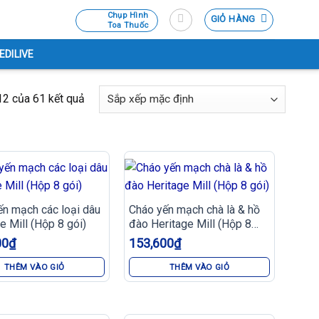
Chụp Hình
GIỎ HÀNG
Toa Thuốc
EDILIVE
12 của 61 kết quả
ến mạch các loại dâu
Cháo yến mạch chà là & hồ
e Mill (Hộp 8 gói)
đào Heritage Mill (Hộp 8
gói)
00
₫
153,600
₫
THÊM VÀO GIỎ
THÊM VÀO GIỎ