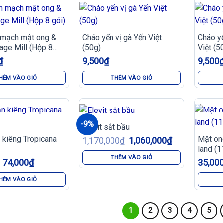
 mạch mật ong &
Cháo yến vị gà Yến Việt
Cháo yế
tage Mill (Hộp 8
(50g)
Việt (5
₫
9,500
₫
9,500
HÊM VÀO GIỎ
THÊM VÀO GIỎ
-9%
Elevit sắt bầu
 kiêng Tropicana
Mật on
Giá
Giá
1,170,000
₫
1,060,000
₫
gốc
hiện
land (1
là:
tại
THÊM VÀO GIỎ
1,170,000₫.
là:
Giá
Giá
74,000
₫
35,00
1,060,000₫.
gốc
hiện
là:
tại
HÊM VÀO GIỎ
84,000₫.
là:
74,000₫.
1
2
3
4
5