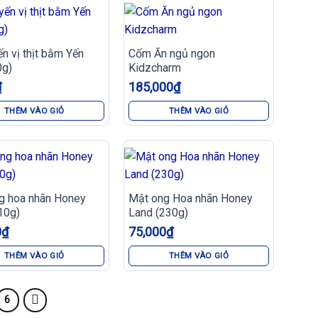
n vị thịt bằm Yến
Cốm Ăn ngủ ngon
0g)
Kidzcharm
₫
185,000
₫
THÊM VÀO GIỎ
THÊM VÀO GIỎ
g hoa nhãn Honey
Mật ong Hoa nhãn Honey
10g)
Land (230g)
0
₫
75,000
₫
THÊM VÀO GIỎ
THÊM VÀO GIỎ
6