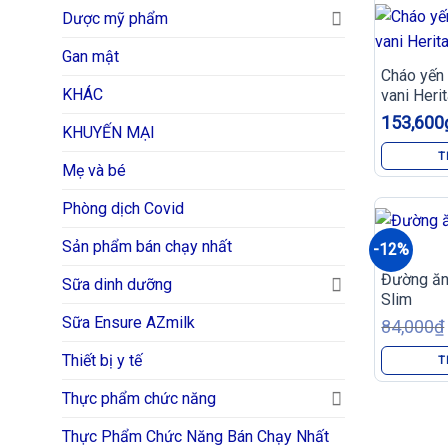
Dược mỹ phẩm
Gan mật
Cháo yến
KHÁC
vani Heri
gói)
153,600
KHUYẾN MẠI
T
Mẹ và bé
Phòng dịch Covid
Sản phẩm bán chạy nhất
-12%
Đường ăn
Sữa dinh dưỡng
Slim
Sữa Ensure AZmilk
84,000
₫
Thiết bị y tế
T
Thực phẩm chức năng
Thực Phẩm Chức Năng Bán Chạy Nhất