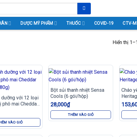
HÂN
DƯỢC MỸ PHẨM
THUỐC
COVID-19
CTV-M
Hiển thị 1–
Bột sủi thanh nhiệt Sensa
Cháo y
Cools (6 gói/hộp)
Heritag
 dưỡng với 12 loại
ị phô mai Cheddar
28,000
₫
153,6
180g)
THÊM VÀO GIỎ
HÊM VÀO GIỎ