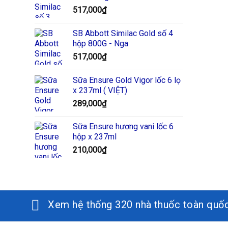
517,000
₫
SB Abbott Similac Gold số 4
hộp 800G - Nga
517,000
₫
Sữa Ensure Gold Vigor lốc 6 lọ
x 237ml ( VIỆT)
289,000
₫
Sữa Ensure hương vani lốc 6
hộp x 237ml
210,000
₫
Xem hệ thống 320 nhà thuốc toàn quố