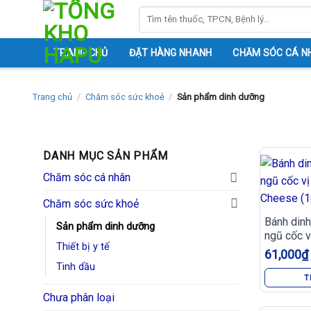
Skip
Tìm
to
kiếm:
content
TRANG CHỦ
ĐẶT HÀNG NHANH
CHĂM SÓC CÁ N
Trang chủ
/
Chăm sóc sức khoẻ
/
Sản phẩm dinh dưỡng
DANH MỤC SẢN PHẨM
Chăm sóc cá nhân
Chăm sóc sức khoẻ
Bánh dinh
Sản phẩm dinh dưỡng
ngũ cốc v
Thiết bị y tế
Cheese (
61,000
₫
Tinh dầu
T
Chưa phân loại