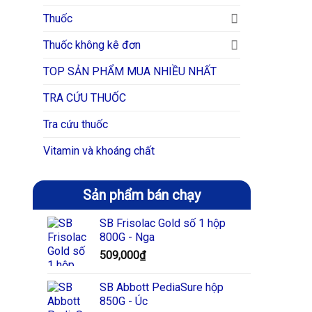
Thuốc
Thuốc không kê đơn
TOP SẢN PHẨM MUA NHIỀU NHẤT
TRA CỨU THUỐC
Tra cứu thuốc
Vitamin và khoáng chất
Sản phẩm bán chạy
SB Frisolac Gold số 1 hộp
800G - Nga
509,000
₫
SB Abbott PediaSure hộp
850G - Úc